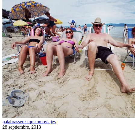
Tormenta
palabras
seres que amo
viajes
28 septiembre, 2013