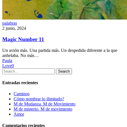
Magic
palabras
Number
2 junio, 2024
11
Magic Number 11
Un avión más. Una partida más. Un despedida diferente a la que
anhelaba. No más…
Paula
Love
0
Search
Entradas recientes
Caminos
Cómo nombrar lo ilimitado?
M de Mudanza. M de Movimiento
M de misterio. M de movimiento
Amor
Comentarios recientes