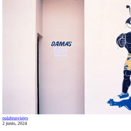
Conquista
palabras
viajes
2 junio, 2024