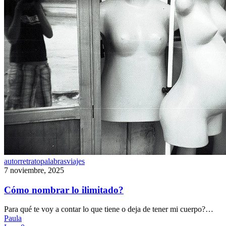
Cómo
autorretrato
palabras
viajes
nombrar
7 noviembre, 2025
lo
ilimitado?
Cómo nombrar lo ilimitado?
Para qué te voy a contar lo que tiene o deja de tener mi cuerpo?…
Paula