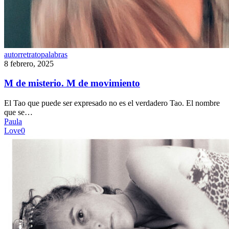
M
autorretrato
palabras
de
8 febrero, 2025
misterio.
M
M de misterio. M de movimiento
de
movimiento
El Tao que puede ser expresado no es el verdadero Tao. El nombre
que se…
Paula
Love
0