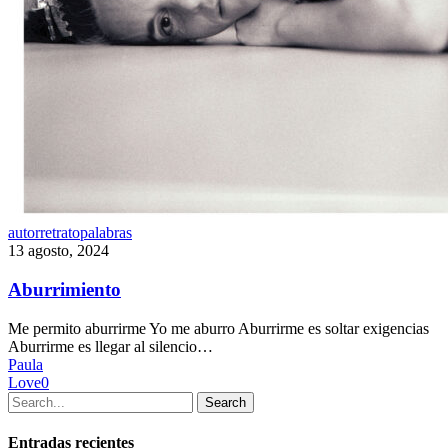
Aburrimiento
autorretrato
palabras
13 agosto, 2024
Aburrimiento
Me permito aburrirme Yo me aburro Aburrirme es soltar exigencias
Aburrirme es llegar al silencio…
Paula
Love
0
Search
Entradas recientes