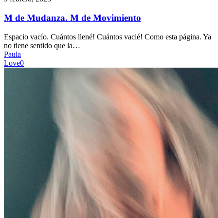
Mudanza.
M
M de Mudanza. M de Movimiento
de
Movimiento
Espacio vacío. Cuántos llené! Cuántos vacié! Como esta página. Ya
no tiene sentido que la…
Paula
Love
0