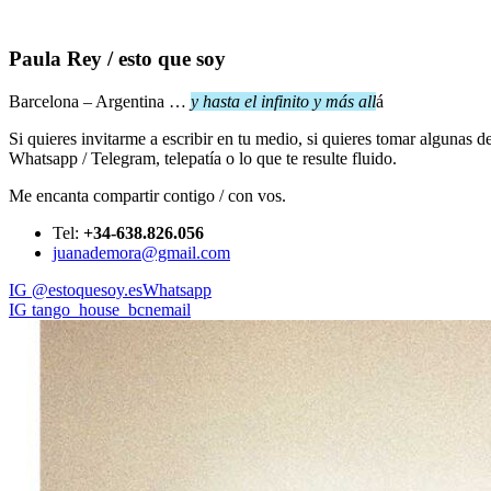
Paula Rey / esto que soy
Barcelona – Argentina …
y hasta el infinito y más all
á
Si quieres invitarme a escribir en tu medio, si quieres tomar algunas de
Whatsapp / Telegram, telepatía o lo que te resulte fluido.
Me encanta compartir contigo / con vos.
Tel:
+34-638.826.056
juanademora@gmail.com
IG @estoquesoy.es
Whatsapp
IG tango_house_bcn
email