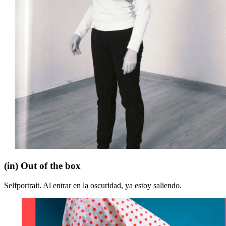
(in)
(in) Out of the box
Out
of
Selfportrait. Al entrar en la oscuridad, ya estoy saliendo.
the
box