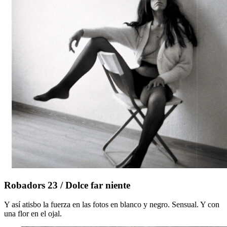
Robadors
Robadors 23 / Dolce far niente
23
/
Y así atisbo la fuerza en las fotos en blanco y negro. Sensual. Y con
Dolce
una flor en el ojal.
far