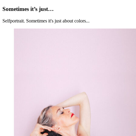
Sometimes
Sometimes it’s just…
it’s
just…
Selfportrait. Sometimes it's just about colors...