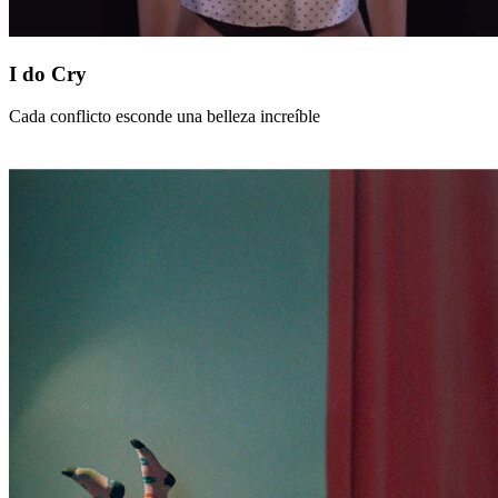
I
I do Cry
do
Cry
Cada conflicto esconde una belleza increíble