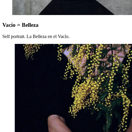
Vacío
Vacío = Belleza
=
Belleza
Self portrait. La Belleza en el Vacío.