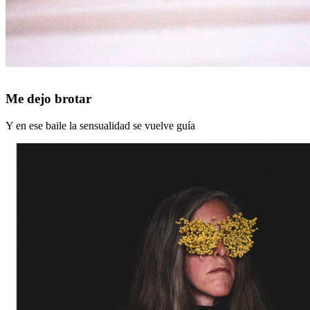
Me
Me dejo brotar
dejo
brotar
Y en ese baile la sensualidad se vuelve guía