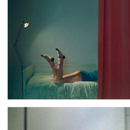
misterio_robadors_01