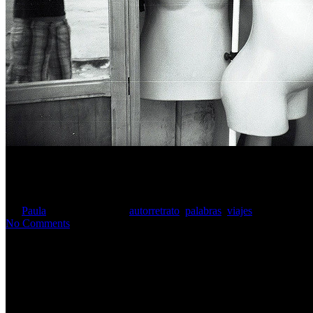
Cómo nombrar lo ilimitado?
By
Paula
7 noviembre, 2025
autorretrato
,
palabras
,
viajes
No Comments