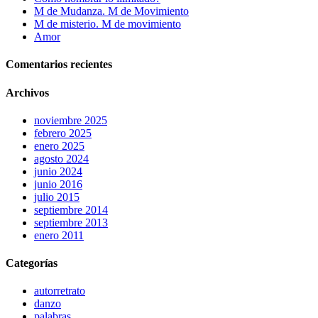
M de Mudanza. M de Movimiento
M de misterio. M de movimiento
Amor
Comentarios recientes
Archivos
noviembre 2025
febrero 2025
enero 2025
agosto 2024
junio 2024
junio 2016
julio 2015
septiembre 2014
septiembre 2013
enero 2011
Categorías
autorretrato
danzo
palabras