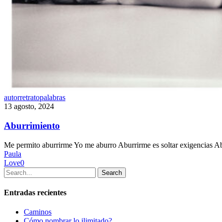
Aburrimiento
autorretrato
palabras
13 agosto, 2024
Aburrimiento
Me permito aburrirme Yo me aburro Aburrirme es soltar exigencias Ab
Paula
Love
0
Search
Entradas recientes
Caminos
Cómo nombrar lo ilimitado?