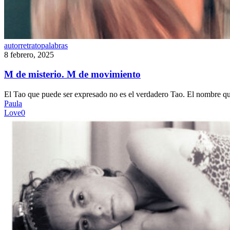
M
autorretrato
palabras
de
8 febrero, 2025
misterio.
M
M de misterio. M de movimiento
de
movimiento
El Tao que puede ser expresado no es el verdadero Tao. El nombre 
Paula
Love
0