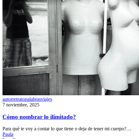
Cómo
autorretrato
palabras
viajes
nombrar
7 noviembre, 2025
lo
ilimitado?
Cómo nombrar lo ilimitado?
Para qué te voy a contar lo que tiene o deja de tener mi cuerpo?…
Paula