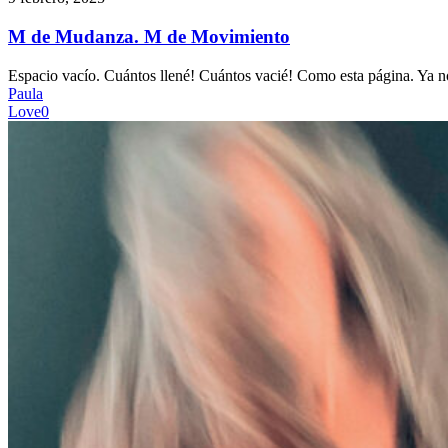
Mudanza.
M
M de Mudanza. M de Movimiento
de
Movimiento
Espacio vacío. Cuántos llené! Cuántos vacié! Como esta página. Ya n
Paula
Love
0