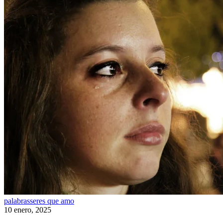
Amor
palabras
seres que amo
10 enero, 2025