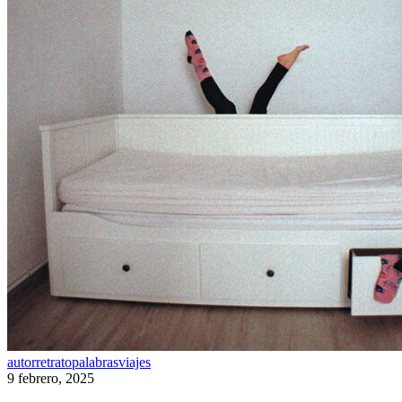
M
autorretrato
palabras
viajes
de
9 febrero, 2025
Mudanza.