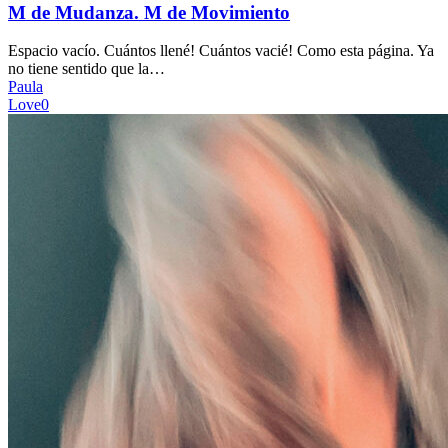
M
M de Mudanza. M de Movimiento
de
Movimiento
Espacio vacío. Cuántos llené! Cuántos vacié! Como esta página. Ya
no tiene sentido que la…
Paula
Love
0