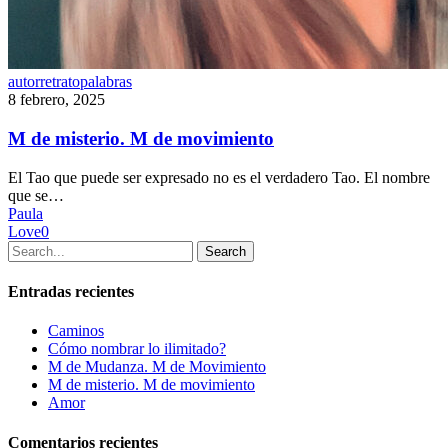
M
autorretrato
palabras
de
8 febrero, 2025
misterio.
M
M de misterio. M de movimiento
de
movimiento
El Tao que puede ser expresado no es el verdadero Tao. El nombre
que se…
Paula
Love
0
Search
Entradas recientes
Caminos
Cómo nombrar lo ilimitado?
M de Mudanza. M de Movimiento
M de misterio. M de movimiento
Amor
Comentarios recientes