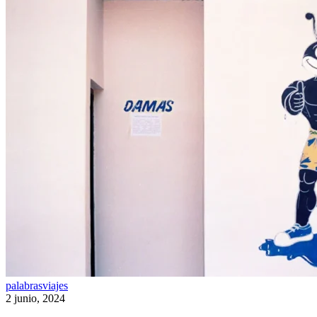
Conquista
palabras
viajes
2 junio, 2024