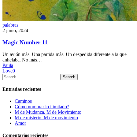
Magic
palabras
Number
2 junio, 2024
11
Magic Number 11
Un avión más. Una partida más. Un despedida diferente a la que
anhelaba. No más…
Paula
Love
0
Search
Entradas recientes
Caminos
Cómo nombrar lo ilimitado?
M de Mudanza. M de Movimiento
M de misterio. M de movimiento
Amor
Comentarios recientes