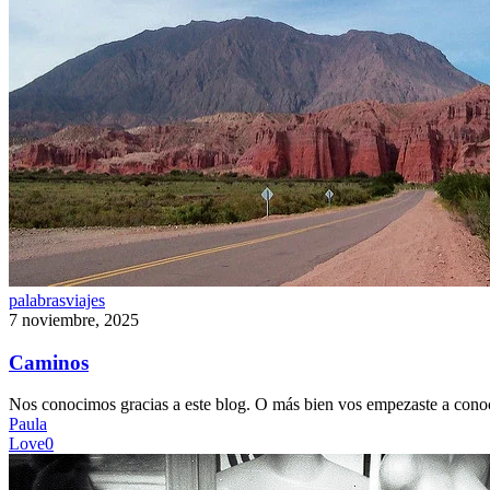
Caminos
palabras
viajes
7 noviembre, 2025
Caminos
Nos conocimos gracias a este blog. O más bien vos empezaste a con
Paula
Love
0