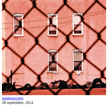
Prison
palabras
viajes
break
28 septiembre, 2014
o