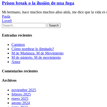
la
Prison break o la ilusión de una fuga
ilusión
de
Mi hermano, hace muchos muchos años atrás, me dice que la vida es
una
Paula
fuga
Love
0
Search
Entradas recientes
Caminos
Cómo nombrar lo ilimitado?
M de Mudanza. M de Movimiento
M de misterio. M de movimiento
Amor
Comentarios recientes
Archivos
noviembre 2025
febrero 2025
enero 2025
agosto 2024