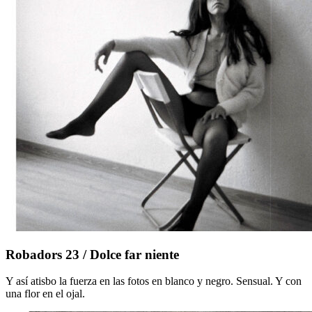
Robadors
Robadors 23 / Dolce far niente
23
/
Y así atisbo la fuerza en las fotos en blanco y negro. Sensual. Y con
Dolce
una flor en el ojal.
far