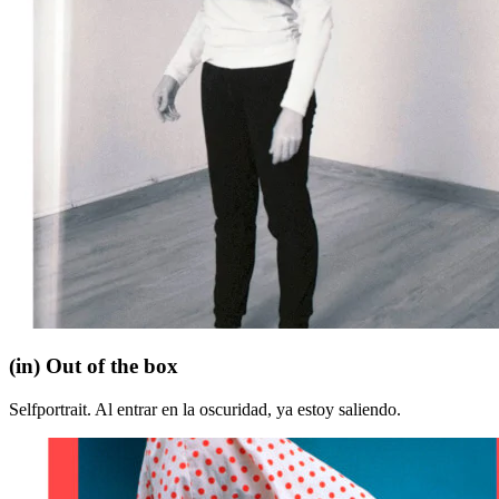
(in)
(in) Out of the box
Out
of
Selfportrait. Al entrar en la oscuridad, ya estoy saliendo.
the
box