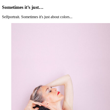
Sometimes
Sometimes it’s just…
it’s
just…
Selfportrait. Sometimes it's just about colors...