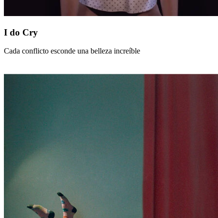
I
I do Cry
do
Cry
Cada conflicto esconde una belleza increíble