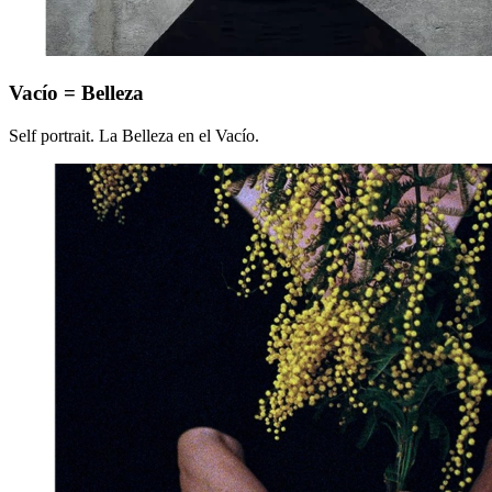
Vacío
Vacío = Belleza
=
Belleza
Self portrait. La Belleza en el Vacío.