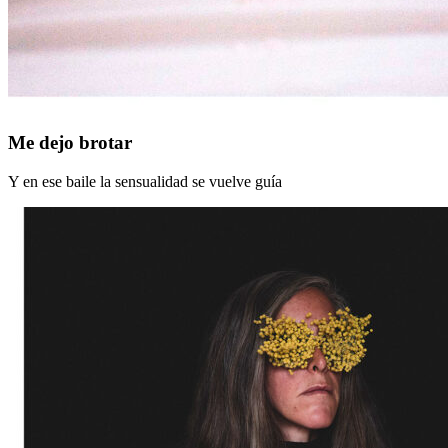
Me
Me dejo brotar
dejo
brotar
Y en ese baile la sensualidad se vuelve guía