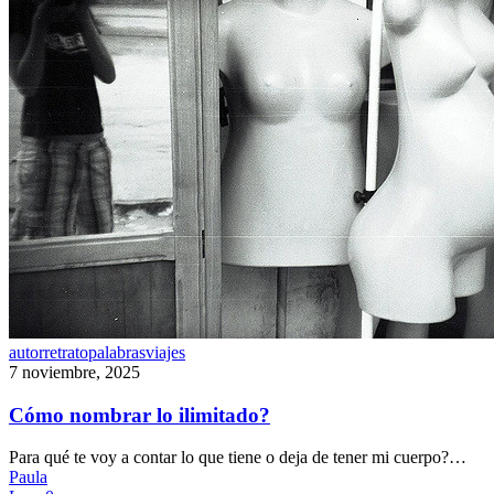
Cómo
autorretrato
palabras
viajes
nombrar
7 noviembre, 2025
lo
ilimitado?
Cómo nombrar lo ilimitado?
Para qué te voy a contar lo que tiene o deja de tener mi cuerpo?…
Paula